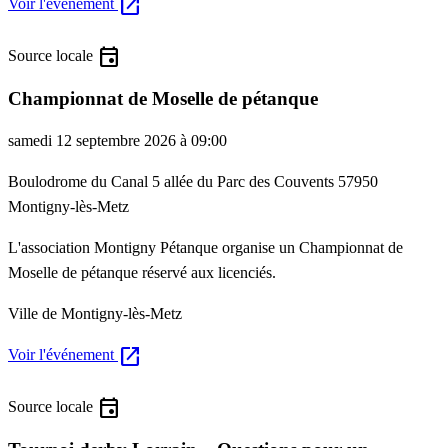
open_in_new
Voir l'événement
event
Source locale
Championnat de Moselle de pétanque
samedi 12 septembre 2026 à 09:00
Boulodrome du Canal 5 allée du Parc des Couvents 57950
Montigny-lès-Metz
L'association Montigny Pétanque organise un Championnat de
Moselle de pétanque réservé aux licenciés.
Ville de Montigny-lès-Metz
open_in_new
Voir l'événement
event
Source locale