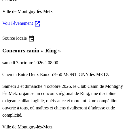
Ville de Montigny-lès-Metz
open_in_new
Voir l'événement
event
Source locale
Concours canin « Ring »
samedi 3 octobre 2026 à 08:00
Chemin Entre Deux Eaux 57950 MONTIGNY-lès-METZ
Samedi 3 et dimanche 4 octobre 2026, le Club Canin de Montigny-
lès-Metz organise un concours régional de Ring, une discipline
exigeante alliant agilité, obéissance et mordant. Une compétition
ouverte à tous, où maîtres et chiens rivaliseront d’adresse et de
complicité.
Ville de Montigny-lès-Metz