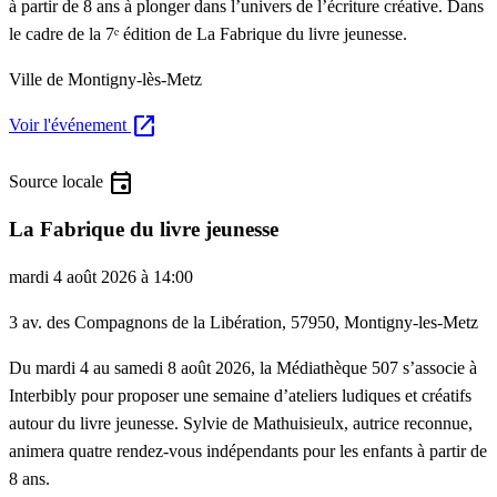
à partir de 8 ans à plonger dans l’univers de l’écriture créative. Dans
le cadre de la 7ᵉ édition de La Fabrique du livre jeunesse.
Ville de Montigny-lès-Metz
open_in_new
Voir l'événement
event
Source locale
La Fabrique du livre jeunesse
mardi 4 août 2026 à 14:00
3 av. des Compagnons de la Libération, 57950, Montigny-les-Metz
Du mardi 4 au samedi 8 août 2026, la Médiathèque 507 s’associe à
Interbibly pour proposer une semaine d’ateliers ludiques et créatifs
autour du livre jeunesse. Sylvie de Mathuisieulx, autrice reconnue,
animera quatre rendez-vous indépendants pour les enfants à partir de
8 ans.