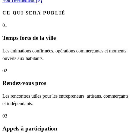
open_in_new
Voir l'événement
CE QUI SERA PUBLIÉ
01
Temps forts de la ville
Les animations confirmées, opérations commerçantes et moments
ouverts aux habitants.
02
Rendez-vous pros
Les rencontres utiles pour les entrepreneurs, artisans, commerçants
et indépendants.
03
Appels à participation