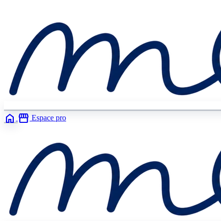
home
storefront
Espace pro