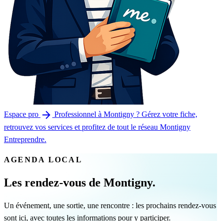
arrow_forward
Espace pro
Professionnel à Montigny ? Gérez votre fiche,
retrouvez vos services et profitez de tout le réseau Montigny
Entreprendre.
AGENDA LOCAL
Les rendez-vous de Montigny.
Un événement, une sortie, une rencontre : les prochains rendez-vous
sont ici, avec toutes les informations pour y participer.