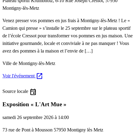
Plateau sportif Krumbholz, 6-10 Rue Joseph Cressot, 57950
Montigny-lès-Metz
Venez presser vos pommes en jus frais à Montigny-lès-Metz ! Le «
Camion qui presse » s’installe le 25 septembre sur le plateau sportif
de l’école Cressot pour transformer vos pommes en jus maison. Une
initiative gourmande, locale et conviviale à ne pas manquer ! Vous
avez des pommes à la maison et l’envie de […]
Ville de Montigny-lès-Metz
open_in_new
Voir l'événement
event
Source locale
Exposition « L'Art Mue »
samedi 26 septembre 2026 à 14:00
73 rue de Pont à Mousson 57950 Montigny lès Metz