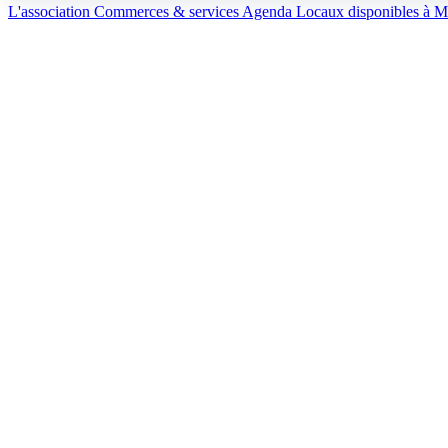
L'association
Commerces & services
Agenda
Locaux disponibles à M