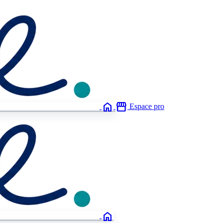
home
storefront
Espace pro
home