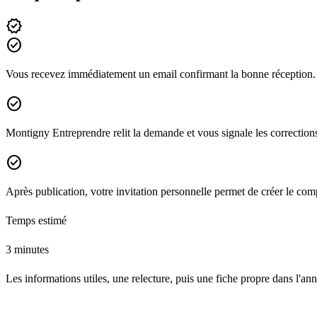
verified
check_circle
Vous recevez immédiatement un email confirmant la bonne réception.
check_circle
Montigny Entreprendre relit la demande et vous signale les corrections
check_circle
Après publication, votre invitation personnelle permet de créer le comp
Temps estimé
3 minutes
Les informations utiles, une relecture, puis une fiche propre dans l'ann