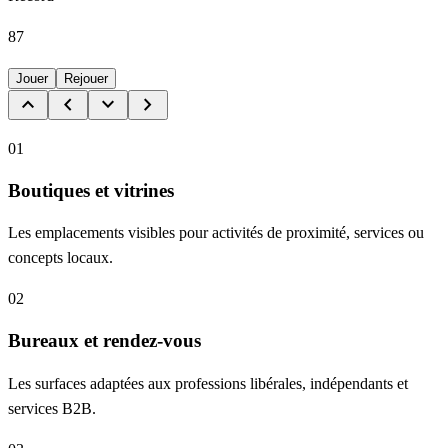
87
Jouer
Rejouer
keyboard_arrow_up
keyboard_arrow_left
keyboard_arrow_down
keyboard_arrow_right
01
Boutiques et vitrines
Les emplacements visibles pour activités de proximité, services ou
concepts locaux.
02
Bureaux et rendez-vous
Les surfaces adaptées aux professions libérales, indépendants et
services B2B.