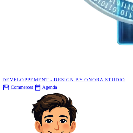
DEVELOPPEMENT - DESIGN BY
ONORA STUDIO
storefront
calendar_month
Commerces
Agenda