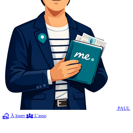
PAUL
real_estate_agent
diversity_3
À louer
L'asso