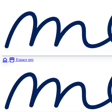
home
storefront
Espace pro