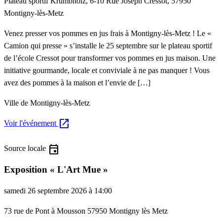
Plateau sportif Krumbholz, 6-10 Rue Joseph Cressot, 57950
Montigny-lès-Metz
Venez presser vos pommes en jus frais à Montigny-lès-Metz ! Le «
Camion qui presse » s’installe le 25 septembre sur le plateau sportif
de l’école Cressot pour transformer vos pommes en jus maison. Une
initiative gourmande, locale et conviviale à ne pas manquer ! Vous
avez des pommes à la maison et l’envie de […]
Ville de Montigny-lès-Metz
open_in_new
Voir l'événement
event
Source locale
Exposition « L'Art Mue »
samedi 26 septembre 2026 à 14:00
73 rue de Pont à Mousson 57950 Montigny lès Metz