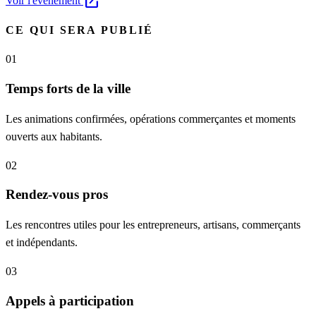
open_in_new
Voir l'événement
CE QUI SERA PUBLIÉ
01
Temps forts de la ville
Les animations confirmées, opérations commerçantes et moments
ouverts aux habitants.
02
Rendez-vous pros
Les rencontres utiles pour les entrepreneurs, artisans, commerçants
et indépendants.
03
Appels à participation