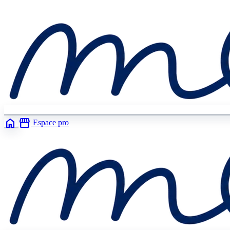
home
storefront
Espace pro