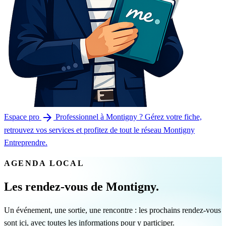
arrow_forward
Espace pro
Professionnel à Montigny ? Gérez votre fiche,
retrouvez vos services et profitez de tout le réseau Montigny
Entreprendre.
AGENDA LOCAL
Les rendez-vous de Montigny.
Un événement, une sortie, une rencontre : les prochains rendez-vous
sont ici, avec toutes les informations pour y participer.