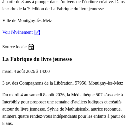
à partir de 8 ans à plonger dans l’univers de l’écriture créative. Dans
le cadre de la 7ᵉ édition de La Fabrique du livre jeunesse.
Ville de Montigny-lès-Metz
open_in_new
Voir l'événement
event
Source locale
La Fabrique du livre jeunesse
mardi 4 août 2026 à 14:00
3 av. des Compagnons de la Libération, 57950, Montigny-les-Metz
Du mardi 4 au samedi 8 août 2026, la Médiathèque 507 s’associe à
Interbibly pour proposer une semaine d’ateliers ludiques et créatifs
autour du livre jeunesse. Sylvie de Mathuisieulx, autrice reconnue,
animera quatre rendez-vous indépendants pour les enfants à partir de
8 ans.