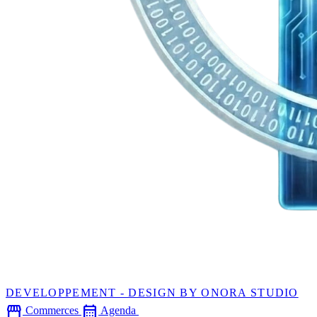
DEVELOPPEMENT - DESIGN BY
ONORA STUDIO
storefront
calendar_month
Commerces
Agenda