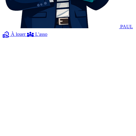
PAUL
real_estate_agent
diversity_3
À louer
L'asso