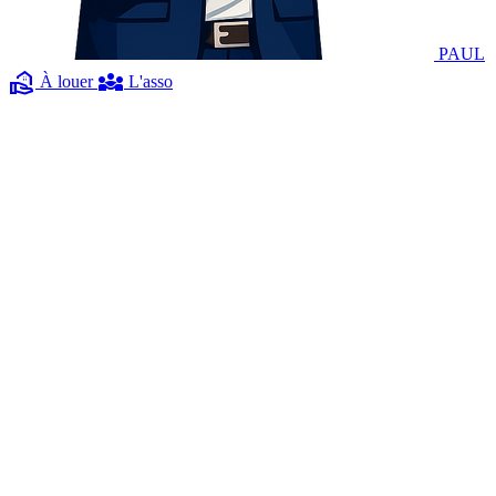
PAUL
real_estate_agent
diversity_3
À louer
L'asso