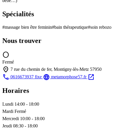
bébé…)
Spécialités
#massage bien être feminin
#bain thérapeutique
#soin rebozo
Nous trouver
circle
Fermé
location_on
7 rue du chemin de fer, Montigny-lès-Metz 57950
call
language
open_in_new
0616673937
fixe
metamorphose57.fr
Horaires
Lundi
14:00 - 18:00
Mardi
Fermé
Mercredi
10:00 - 18:00
Jeudi
08:30 - 18:00