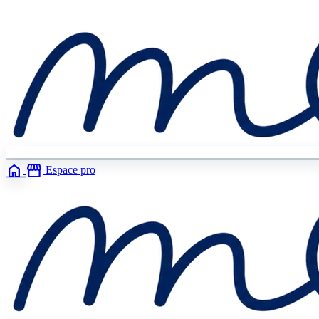
home
storefront
Espace pro