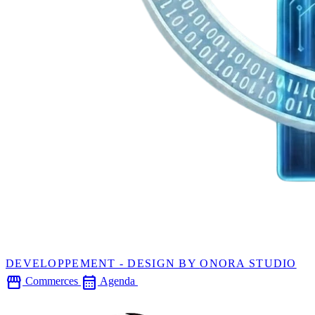
DEVELOPPEMENT - DESIGN BY
ONORA STUDIO
storefront
calendar_month
Commerces
Agenda