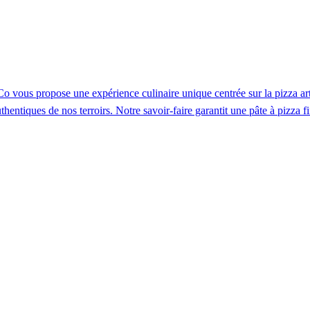
vous propose une expérience culinaire unique centrée sur la pizza art
hentiques de nos terroirs. Notre savoir‑faire garantit une pâte à pizza fin