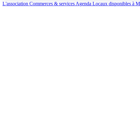
L'association
Commerces & services
Agenda
Locaux disponibles à M