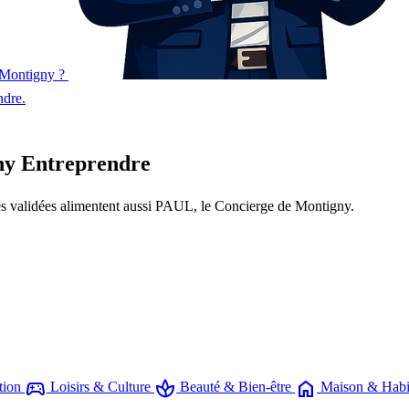
à Montigny ?
ndre.
ny Entreprendre
ches validées alimentent aussi PAUL, le Concierge de Montigny.
sports_esports
spa
home
tion
Loisirs & Culture
Beauté & Bien-être
Maison & Habi