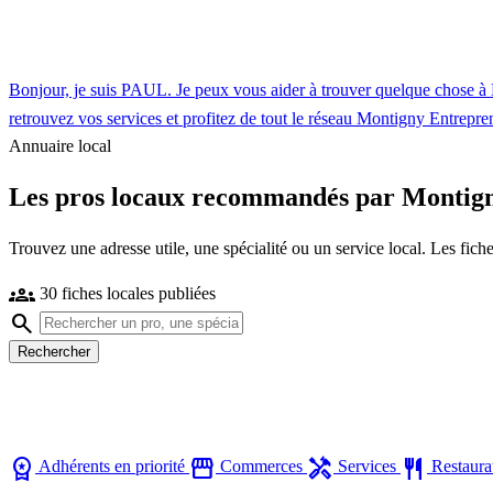
Bonjour, je suis PAUL. Je peux vous aider à trouver quelque chose 
retrouvez vos services et profitez de tout le réseau Montigny Entrepre
Annuaire local
Les pros locaux recommandés par Montig
Trouvez une adresse utile, une spécialité ou un service local. Les fi
groups
30 fiches locales publiées
search
Rechercher
workspace_premium
storefront
handyman
restaurant
Adhérents en priorité
Commerces
Services
Restaura