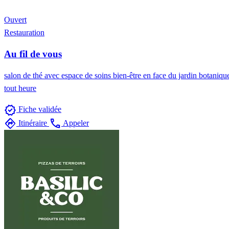
Ouvert
Restauration
Au fil de vous
salon de thé avec espace de soins bien-être en face du jardin botanique
tout heure
verified
Fiche validée
directions
call
Itinéraire
Appeler