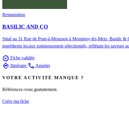
Restauration
BASILIC AND CO
Situé au 31 Rue de Pont‑à‑Mousson à Montigny‑lès‑Metz, Basilic & Co 
ingrédients locaux soigneusement sélectionnés, reflétant les saveurs aut
verified
Fiche validée
directions
call
Itinéraire
Appeler
VOTRE ACTIVITÉ MANQUE ?
Référencez-vous gratuitement.
Créer ma fiche