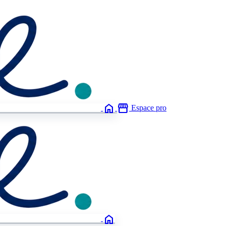
home
storefront
Espace pro
home